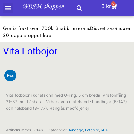
Hoppa
0
0
kr
Varukor
till
innehåll
Gratis frakt över 700kr
Snabb leverans
Diskret avsändare
30 dagars öppet köp
Vita Fotbojor
Rea!
Vita fotbojor i konstskinn med O-ring. 5 cm breda. Vristomfång
21–37 cm. Låsbara. Vi har även matchande handbojor (B-147)
och halsband (B-177). Hänglås medföljer ej.
Artikelnummer
B-146
Kategorier
Bondage
,
Fotbojor
,
REA