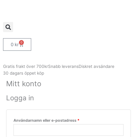
Hoppa
Obligatoriskt
Obligatoriskt
Obligatoriskt
till
innehåll
0
Varukorg
0
kr
Gratis frakt över 700kr
Snabb leverans
Diskret avsändare
30 dagars öppet köp
Mitt konto
Logga in
Användarnamn eller e-postadress
*