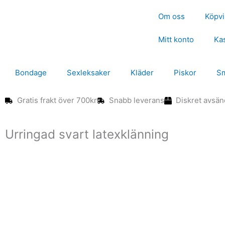
Hoppa
Om oss
Köpvi
till
innehåll
Mitt konto
Ka
Bondage
Sexleksaker
Kläder
Piskor
S
Gratis frakt över 700kr
Snabb leverans
Diskret avsä
Urringad svart latexklänning