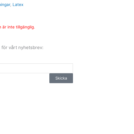
ningar
,
Latex
är inte tillgänglig.
 för vårt nyhetsbrev:
Skicka