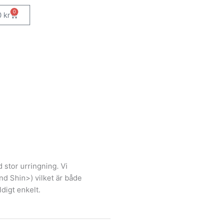
0
Varukorg
0
kr
 stor urringning. Vi
 Shin>) vilket är både
digt enkelt.