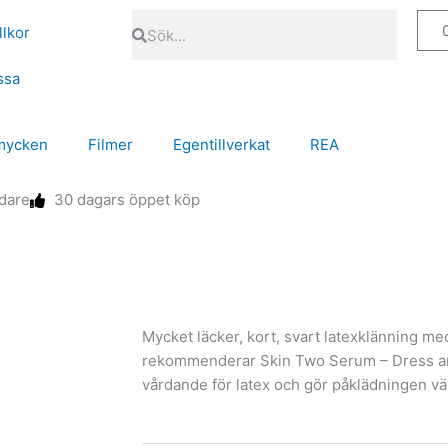
Sök
Sök
llkor
ssa
mycken
Filmer
Egentillverkat
REA
ndare
30 dagars öppet köp
Mycket läcker, kort, svart latexklänning med
rekommenderar Skin Two Serum – Dress and
vårdande för latex och gör påklädningen väl