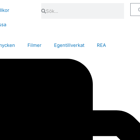
Sök
Sök
llkor
ssa
mycken
Filmer
Egentillverkat
REA