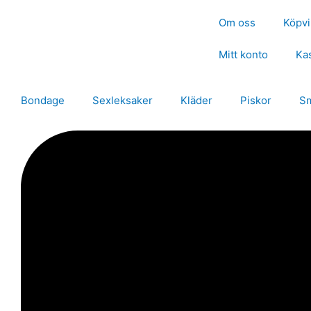
Hoppa
Om oss
Köpvi
till
innehåll
Mitt konto
Ka
Bondage
Sexleksaker
Kläder
Piskor
S