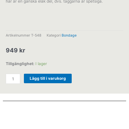
här är en ganska elak del, dvs. taggarna är spetsiga.
Artikelnummer
T-548
Kategori
Bondage
949
kr
Penisbur
Tillgänglighet:
I lager
med
taggar
Lägg till i varukorg
mängd