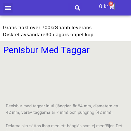
Hoppa
0
0
kr
Varukor
till
innehåll
Gratis frakt över 700kr
Snabb leverans
Diskret avsändare
30 dagars öppet köp
Penisbur Med Taggar
Penisbur med taggar inuti (längden är 84 mm, diametern ca.
42 mm, varav taggarna är 7 mm) och pungring (42 mm).
Delarna ska sättas ihop med ett hänglås som ej medföljer. Det