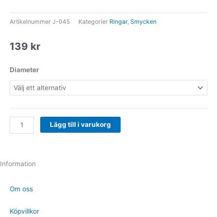
Artikelnummer
J-045
Kategorier
Ringar
,
Smycken
139
kr
Mistress-
Diameter
ring
mängd
Lägg till i varukorg
Information
Om oss
Köpvillkor