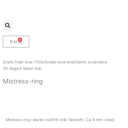
Hoppa
till
innehåll
0
Varukorg
0
kr
Gratis frakt över 700kr
Snabb leverans
Diskret avsändare
30 dagars öppet köp
Mistress-ring
Mistress-ring i blankt rostfritt stål. Nickelfri. Ca 8 mm i bred.