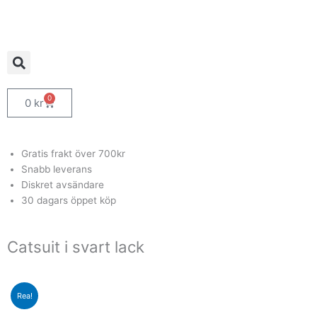
Hoppa
till
innehåll
0
Varukorg
0
kr
Gratis frakt över 700kr
Snabb leverans
Diskret avsändare
30 dagars öppet köp
Catsuit i svart lack
Rea!