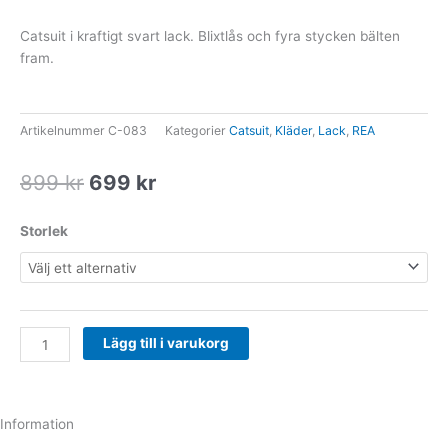
Catsuit i kraftigt svart lack. Blixtlås och fyra stycken bälten
fram.
Artikelnummer
C-083
Kategorier
Catsuit
,
Kläder
,
Lack
,
REA
Det
Det
899
kr
699
kr
ursprungliga
nuvarande
priset
priset
Catsuit
Storlek
var:
är:
i
899 kr.
699 kr.
svart
lack
mängd
Lägg till i varukorg
Information