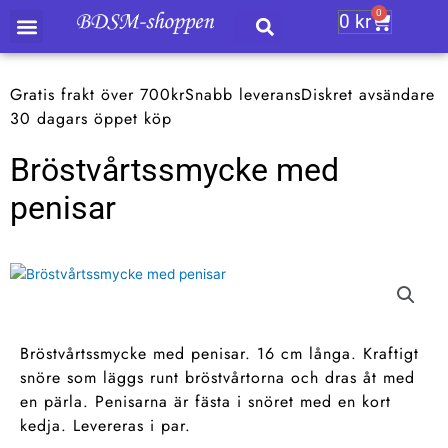
Hoppa
0
0
kr
Varukor
till
innehåll
Gratis frakt över 700kr
Snabb leverans
Diskret avsändare
30 dagars öppet köp
Bröstvårtssmycke med
penisar
Bröstvårtssmycke med penisar. 16 cm långa. Kraftigt
snöre som läggs runt bröstvårtorna och dras åt med
en pärla. Penisarna är fästa i snöret med en kort
kedja. Levereras i par.