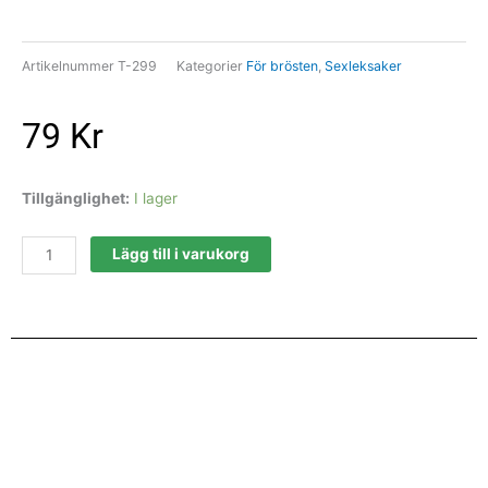
Artikelnummer
T-299
Kategorier
För brösten
,
Sexleksaker
79
Kr
Bröstvårtssmycke
Tillgänglighet:
I lager
med
penisar
Lägg till i varukorg
mängd